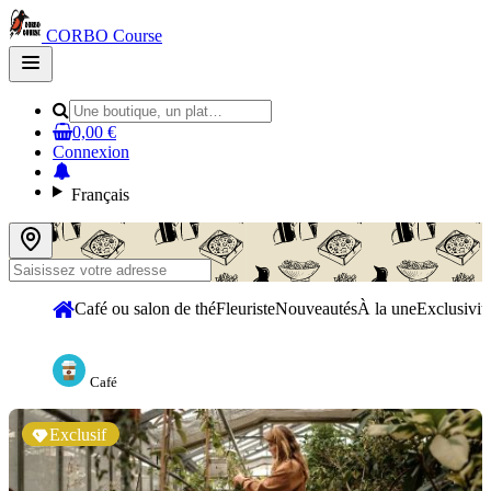
CORBO Course
Open
main
menu
0,00 €
Connexion
Français
Café ou salon de thé
Fleuriste
Nouveautés
À la une
Exclusivit
Café
Exclusif